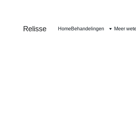
MASSAGE • PI
Relisse
Home
Behandelingen
Meer wet