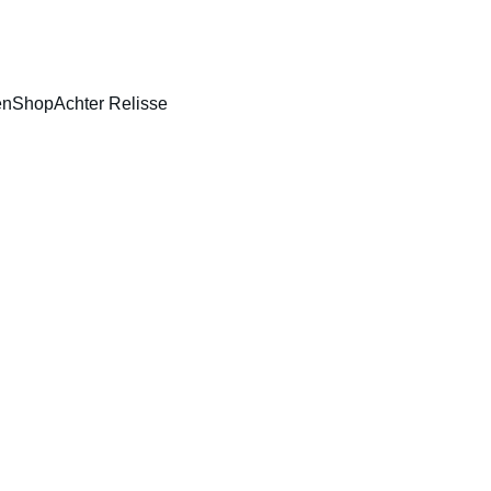
JNVERLICHTING • HUIDVERBETERING • BODY CONTOURING • HIF
en
Shop
Achter Relisse
Zwang