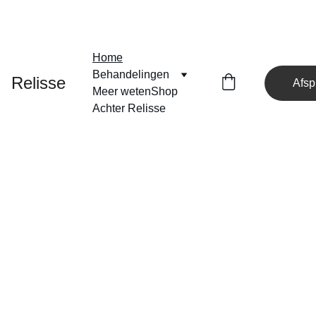
MASSAGE • PIJNVERLICHTING • HUIDVERBETERING • BODY 
CONTOURING • HIFU & LIPOSONIX
Home
Behandelingen
Relisse
Afsp
Meer weten
Shop
Achter Relisse