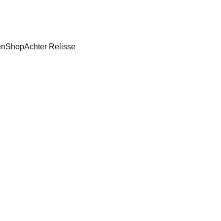
JNVERLICHTING • HUIDVERBETERING • BODY CONTOURING • HIF
en
Shop
Achter Relisse
Kaakli