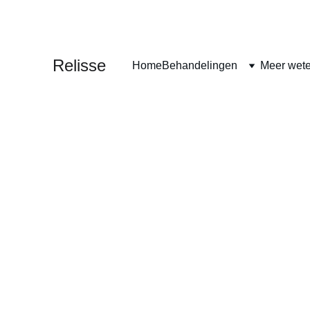
MASSAGE • PI
Relisse
Home
Behandelingen
Meer wet