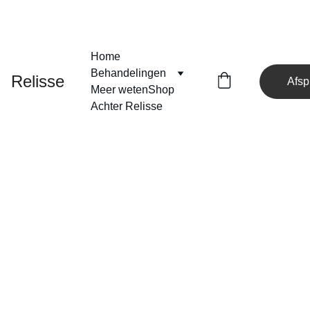
MASSAGE • PIJNVERLICHTING • HUIDVERBETERING • BODY 
CONTOURING • HIFU & LIPOSONIX
Home
Behandelingen
Relisse
Afsp
Meer weten
Shop
Achter Relisse