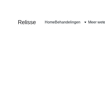
MASSAGE • PI
Relisse
Home
Behandelingen
Meer wet