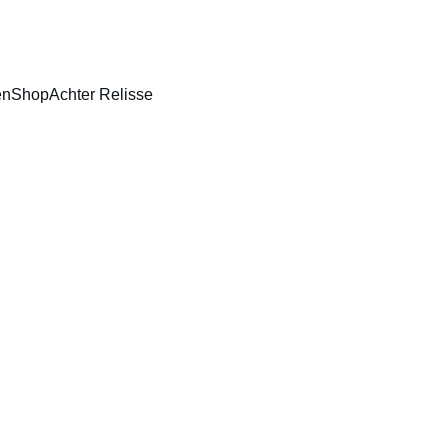
JNVERLICHTING • HUIDVERBETERING • BODY CONTOURING • HIF
en
Shop
Achter Relisse
Volled